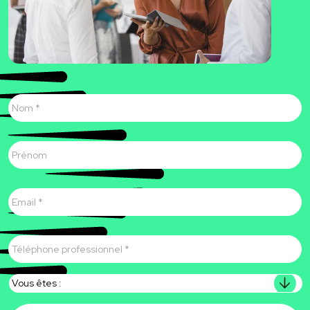
Nom
*
Prénom
E-
mail
*
Téléphone
professionnel
*
Vous
êtes