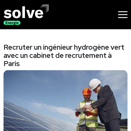
Nos solutions
Recrutement
Recruter un ingénieur hydrogène vert
Accompagnement de dirigeants
avec un cabinet de recrutement à
Nos métiers
Paris
Construction
Energie
Immobilier
Pourquoi Solve
A propos
Nos clients