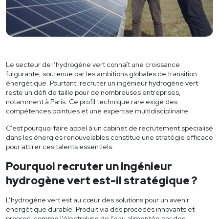
Offres d’emploi
Actualités
Contact
Le secteur de l’hydrogène vert connaît une croissance
fulgurante, soutenue par les ambitions globales de transition
énergétique. Pourtant, recruter un ingénieur hydrogène vert
04 78 05 66 16
reste un défi de taille pour de nombreuses entreprises,
notamment à Paris. Ce profil technique rare exige des
compétences pointues et une expertise multidisciplinaire.
C’est pourquoi faire appel à un cabinet de recrutement spécialisé
dans les énergies renouvelables constitue une stratégie efficace
pour attirer ces talents essentiels.
Pourquoi recruter un ingénieur
hydrogène vert est-il stratégique ?
L’hydrogène vert est au cœur des solutions pour un avenir
énergétique durable. Produit via des procédés innovants et
propres, comme l’électrolyse de l’eau alimentée par des